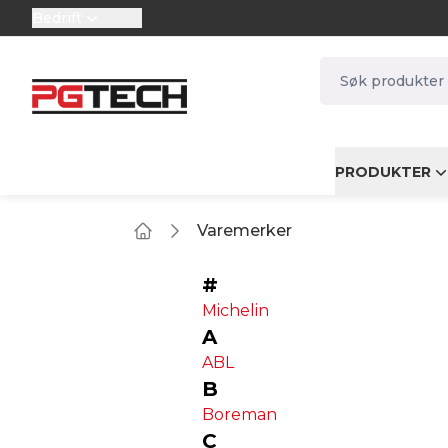
Bedrift
selector.vat
navbar.quicksea
PRODUKTER
Varemerker
Home
#
Michelin
A
ABL
B
Boreman
C