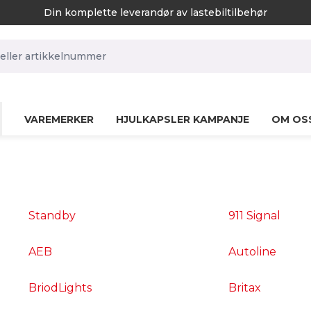
Din komplette leverandør av lastebiltilbehør
rch.label
VAREMERKER
HJULKAPSLER KAMPANJE
OM OS
Standby
911 Signal
AEB
Autoline
BriodLights
Britax