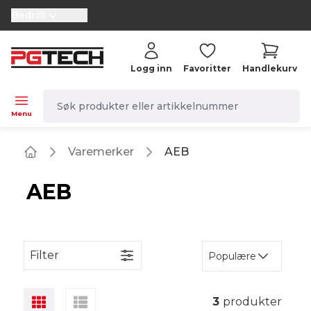
Bedrift
selector.vat
Logg inn
Favoritter
Handlekurv
navbar.quicksearch.label
Menu
Varemerker
AEB
Home
AEB
Filter
Populære
3
produkter