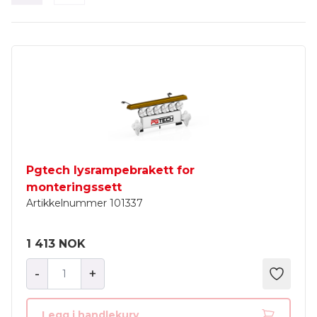
Pgtech lysrampebrakett for
monteringssett
Artikkelnummer
101337
1 413 NOK
-
+
Legg i handlekurv