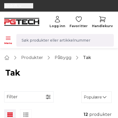
Bedrift
selector.vat
Logg inn
Favoritter
Handlekurv
navbar.quicksearch.label
Menu
Produkter
Påbygg
Tak
Home
Tak
Filter
Populære
12
produkter