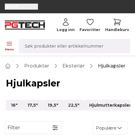
Bedrift
selector.vat
Logg inn
Favoritter
Handlekurv
navbar.quicksearch.label
Menu
Produkter
Eksteriør
Hjulkapsler
Home
Hjulkapsler
16"
17,5"
19,5"
22,5"
Hjulmutterkapsler 
Filter
Populære