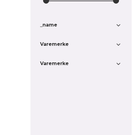
_name
Ant Pro LED-blitslys
1
Varemerke
911 Signal
1
Varemerke
911 Signal
1