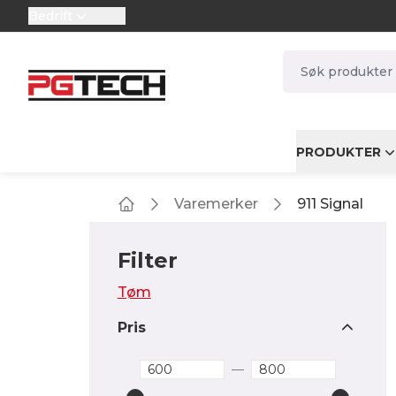
Bedrift
selector.vat
navbar.quicksea
PRODUKTER
Varemerker
911 Signal
Home
Filter
Tøm
Pris
—