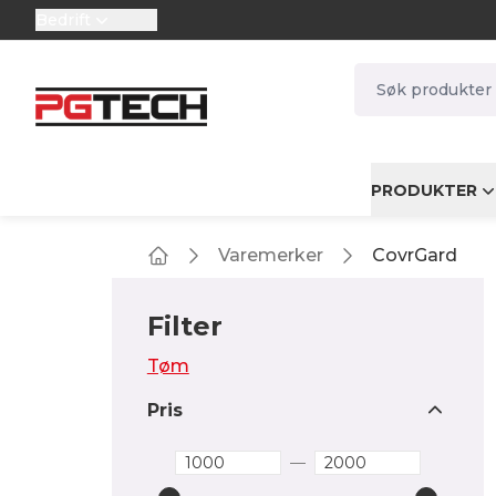
Bedrift
selector.vat
navbar.quicksea
PRODUKTER
Varemerker
CovrGard
Home
Filter
Tøm
Pris
—