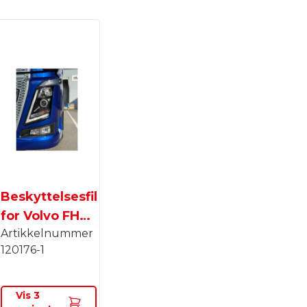
Beskyttelsesfilm
for Volvo FH4-
Artikkelnummer
lyskaster
120176-1
Vis
3