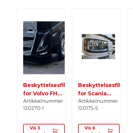
Beskyttelsesfilm
Beskyttelsesfilm
for Volvo FH5
for Scania
Artikkelnummer
Artikkelnummer
lyskaster
NextGen
120270-1
120175-5
lyskastere
Vis
3
Vis
6