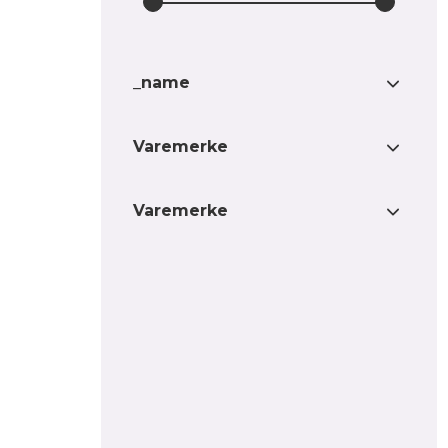
_name
Beskyttelsesfilm for Scania
1
Varemerke
NextGen lyskastere
Beskyttelsesfilm for Scania
1
CovrGard
3
NextGen lyskastere Klar 4
Varemerke
lamper
Beskyttelsesfilm for Scania
1
CovrGard
3
NextGen lyskastere Klar 8
lamper
Beskyttelsesfilm for Scania
1
NextGen lyskastere
Middels mørk 4 lamper
Beskyttelsesfilm for Scania
1
NextGen lyskastere
Middels mørk 8 lamper