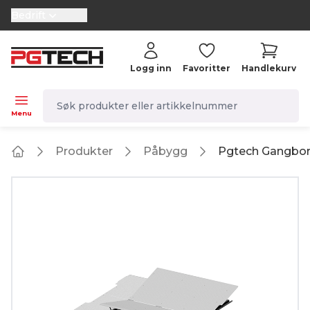
Bedrift
selector.vat
Logg inn
Favoritter
Handlekurv
navbar.quicksearch.label
Menu
Produkter
Påbygg
Pgtech Gangbor
Home