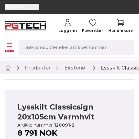
Bedrift
selector.vat
Logg inn
Favoritter
Handlekurv
navbar.quicksearch.label
Menu
Produkter
Eksteriør
Lysskilt Class
Home
Lysskilt Classicsign
20x105cm Varmhvit
Artikkelnummer
120091-2
8 791 NOK