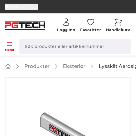
Bedrift
selector.vat
Logg inn
Favoritter
Handlekurv
navbar.quicksearch.label
Menu
Produkter
Eksteriør
Lysskilt Aeros
Home