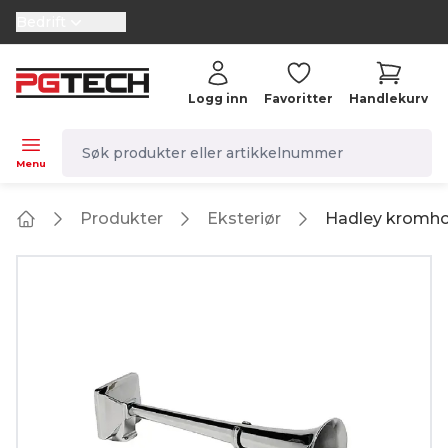
Bedrift
selector.vat
Logg inn
Favoritter
Handlekurv
navbar.quicksearch.label
Menu
Produkter
Eksteriør
Hadley kromh
Home