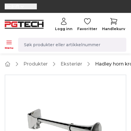
Bedrift
selector.vat
Logg inn
Favoritter
Handlekurv
navbar.quicksearch.label
Menu
Produkter
Eksteriør
Hadley horn 
Home