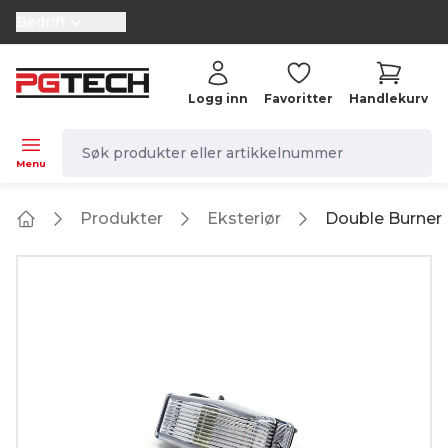
Bedrift
selector.vat
Logg inn
Favoritter
Handlekurv
navbar.quicksearch.label
Menu
Produkter
Eksteriør
Double Burner 
Home