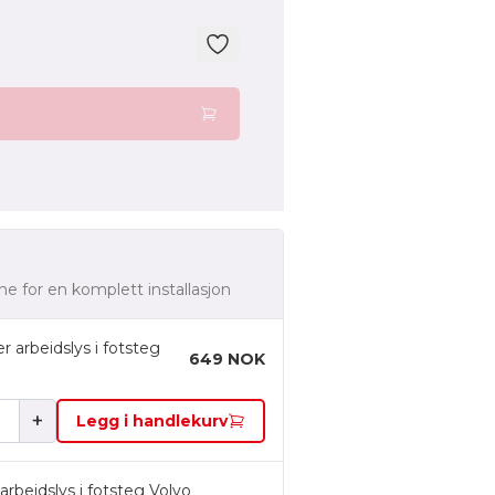
ne for en komplett installasjon
 arbeidslys i fotsteg
649 NOK
+
Legg i handlekurv
rbeidslys i fotsteg Volvo