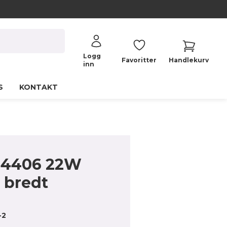
Logg
Favoritter
Handlekurv
inn
S
KONTAKT
N4406 22W
 bredt
-2