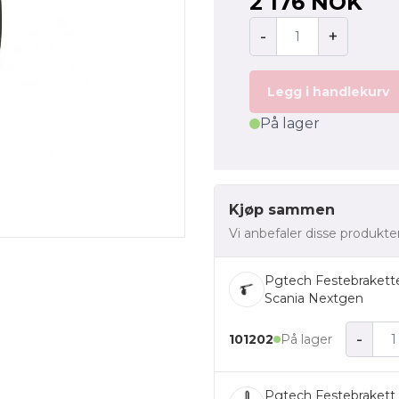
2 176 NOK
-
+
Legg i handlekurv
På lager
Kjøp sammen
Vi anbefaler disse produkte
Pgtech Festebraketter
Scania Nextgen
-
101202
På lager
Pgtech Festebrakett a