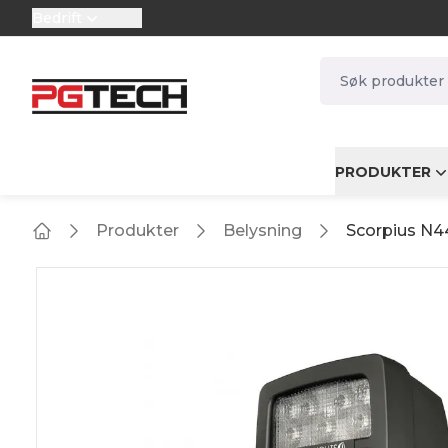
Bedrift
selector.vat
navbar.quicksea
PRODUKTER
Produkter
Belysning
Scorpius N4
Home