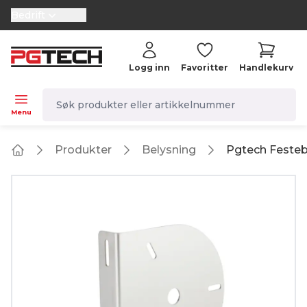
Bedrift
selector.vat
Logg inn
Favoritter
Handlekurv
navbar.quicksearch.label
Menu
Produkter
Belysning
Pgtech Festebr
Home