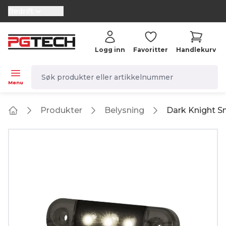
Bedrift
selector.vat
Logg inn
Favoritter
Handlekurv
navbar.quicksearch.label
Menu
Produkter
Belysning
Dark Knight Sm
Home