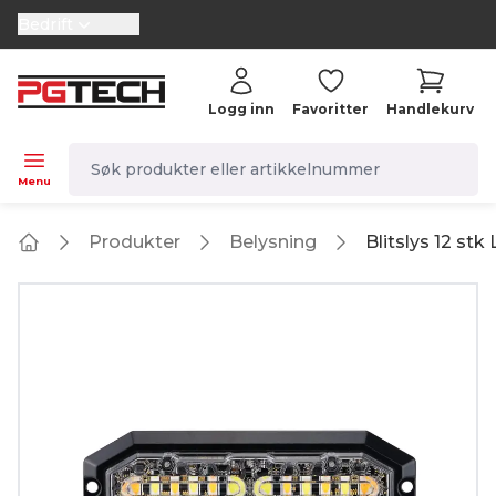
Bedrift
selector.vat
Logg inn
Favoritter
Handlekurv
navbar.quicksearch.label
Menu
Produkter
Belysning
Blitslys 12 stk
Home