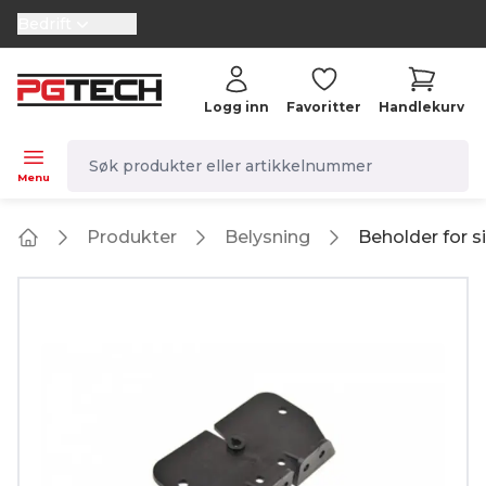
Bedrift
selector.vat
Logg inn
Favoritter
Handlekurv
navbar.quicksearch.label
Menu
Produkter
Belysning
Beholder for 
Home