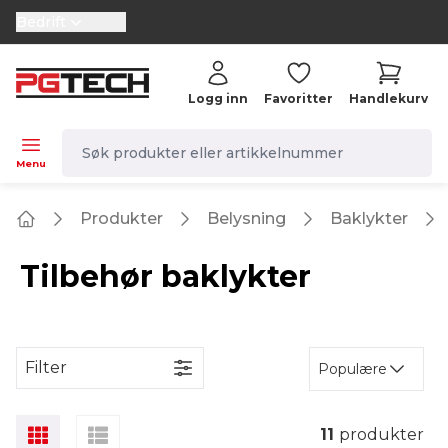
Bedrift
selector.vat
Logg inn
Favoritter
Handlekurv
navbar.quicksearch.label
Menu
Produkter
Belysning
Baklykter
Home
Tilbehør baklykter
Filter
Populære
11
produkter